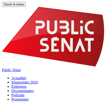
Ouvrir le menu
Public Sénat
Actualités
Sénatoriales 2026
Émissions
Documentaires
Podcasts
Programme