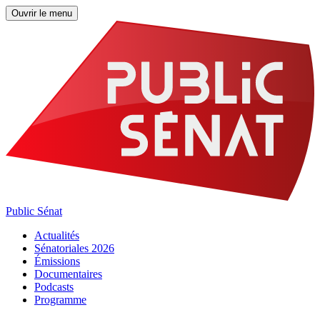
Ouvrir le menu
Public Sénat
Actualités
Sénatoriales 2026
Émissions
Documentaires
Podcasts
Programme