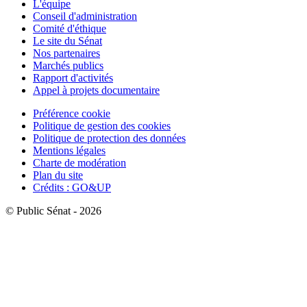
L'équipe
Conseil d'administration
Comité d'éthique
Le site du Sénat
Nos partenaires
Marchés publics
Rapport d'activités
Appel à projets documentaire
Préférence cookie
Politique de gestion des cookies
Politique de protection des données
Mentions légales
Charte de modération
Plan du site
Crédits : GO&UP
© Public Sénat - 2026