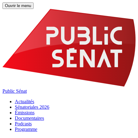
Ouvrir le menu
Public Sénat
Actualités
Sénatoriales 2026
Émissions
Documentaires
Podcasts
Programme