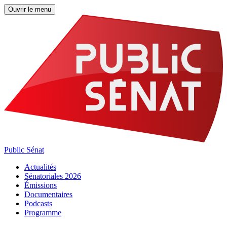
Ouvrir le menu
Public Sénat
Actualités
Sénatoriales 2026
Émissions
Documentaires
Podcasts
Programme