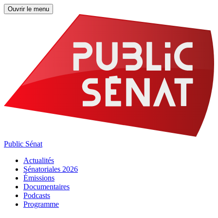
Ouvrir le menu
Public Sénat
Actualités
Sénatoriales 2026
Émissions
Documentaires
Podcasts
Programme