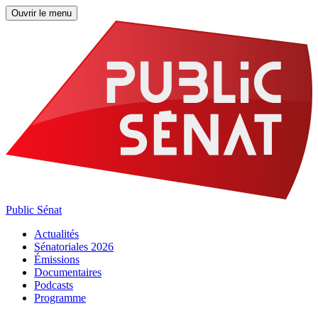
Ouvrir le menu
Public Sénat
Actualités
Sénatoriales 2026
Émissions
Documentaires
Podcasts
Programme