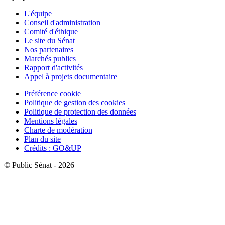
L'équipe
Conseil d'administration
Comité d'éthique
Le site du Sénat
Nos partenaires
Marchés publics
Rapport d'activités
Appel à projets documentaire
Préférence cookie
Politique de gestion des cookies
Politique de protection des données
Mentions légales
Charte de modération
Plan du site
Crédits : GO&UP
© Public Sénat - 2026