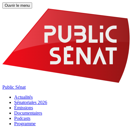
Ouvrir le menu
Public Sénat
Actualités
Sénatoriales 2026
Émissions
Documentaires
Podcasts
Programme