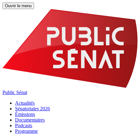
Ouvrir le menu
Public Sénat
Actualités
Sénatoriales 2026
Émissions
Documentaires
Podcasts
Programme