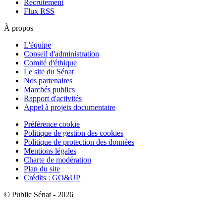
Recrutement
Flux RSS
À propos
L'équipe
Conseil d'administration
Comité d'éthique
Le site du Sénat
Nos partenaires
Marchés publics
Rapport d'activités
Appel à projets documentaire
Préférence cookie
Politique de gestion des cookies
Politique de protection des données
Mentions légales
Charte de modération
Plan du site
Crédits : GO&UP
© Public Sénat - 2026