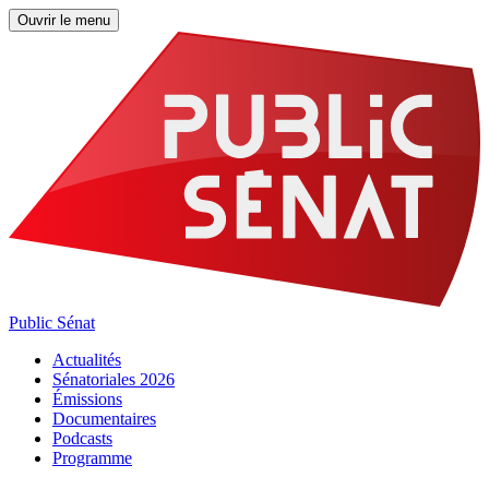
Ouvrir le menu
Public Sénat
Actualités
Sénatoriales 2026
Émissions
Documentaires
Podcasts
Programme