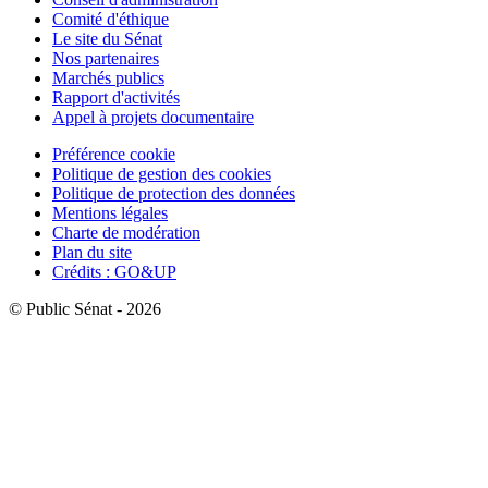
Comité d'éthique
Le site du Sénat
Nos partenaires
Marchés publics
Rapport d'activités
Appel à projets documentaire
Préférence cookie
Politique de gestion des cookies
Politique de protection des données
Mentions légales
Charte de modération
Plan du site
Crédits : GO&UP
© Public Sénat - 2026