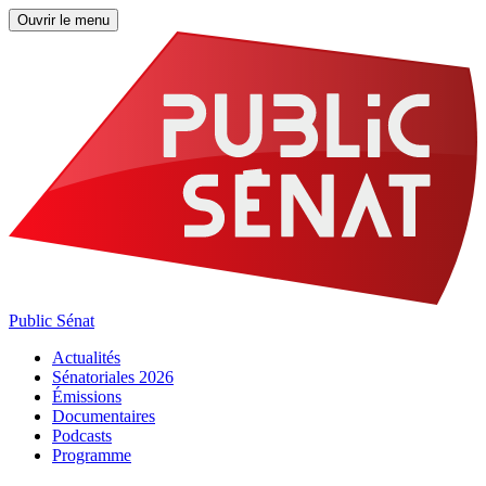
Ouvrir le menu
Public Sénat
Actualités
Sénatoriales 2026
Émissions
Documentaires
Podcasts
Programme