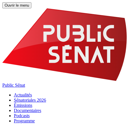
Ouvrir le menu
Public Sénat
Actualités
Sénatoriales 2026
Émissions
Documentaires
Podcasts
Programme