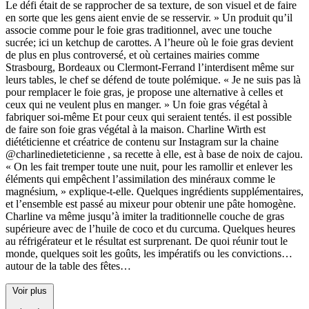
Le défi était de se rapprocher de sa texture, de son visuel et de faire
en sorte que les gens aient envie de se resservir. » Un produit qu’il
associe comme pour le foie gras traditionnel, avec une touche
sucrée; ici un ketchup de carottes. A l’heure où le foie gras devient
de plus en plus controversé, et où certaines mairies comme
Strasbourg, Bordeaux ou Clermont-Ferrand l’interdisent même sur
leurs tables, le chef se défend de toute polémique. « Je ne suis pas là
pour remplacer le foie gras, je propose une alternative à celles et
ceux qui ne veulent plus en manger. » Un foie gras végétal à
fabriquer soi-même Et pour ceux qui seraient tentés. il est possible
de faire son foie gras végétal à la maison. Charline Wirth est
diététicienne et créatrice de contenu sur Instagram sur la chaine
@charlinedieteticienne , sa recette à elle, est à base de noix de cajou.
« On les fait tremper toute une nuit, pour les ramollir et enlever les
éléments qui empêchent l’assimilation des minéraux comme le
magnésium, » explique-t-elle. Quelques ingrédients supplémentaires,
et l’ensemble est passé au mixeur pour obtenir une pâte homogène.
Charline va même jusqu’à imiter la traditionnelle couche de gras
supérieure avec de l’huile de coco et du curcuma. Quelques heures
au réfrigérateur et le résultat est surprenant. De quoi réunir tout le
monde, quelques soit les goûts, les impératifs ou les convictions…
autour de la table des fêtes…
Voir plus