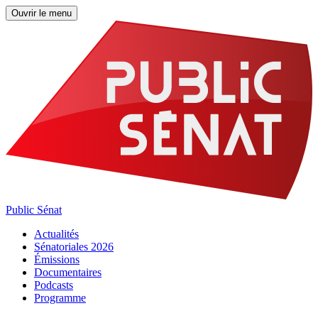
Ouvrir le menu
Public Sénat
Actualités
Sénatoriales 2026
Émissions
Documentaires
Podcasts
Programme