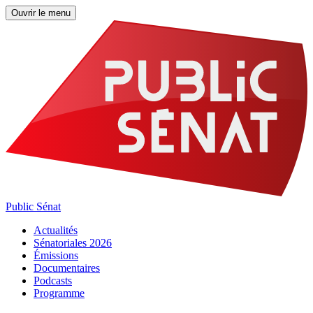
Ouvrir le menu
Public Sénat
Actualités
Sénatoriales 2026
Émissions
Documentaires
Podcasts
Programme