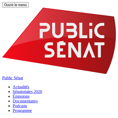
Ouvrir le menu
Public Sénat
Actualités
Sénatoriales 2026
Émissions
Documentaires
Podcasts
Programme