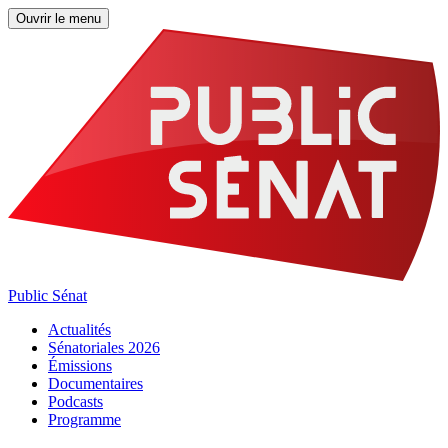
Ouvrir le menu
Public Sénat
Actualités
Sénatoriales 2026
Émissions
Documentaires
Podcasts
Programme