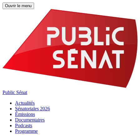
Ouvrir le menu
Public Sénat
Actualités
Sénatoriales 2026
Émissions
Documentaires
Podcasts
Programme