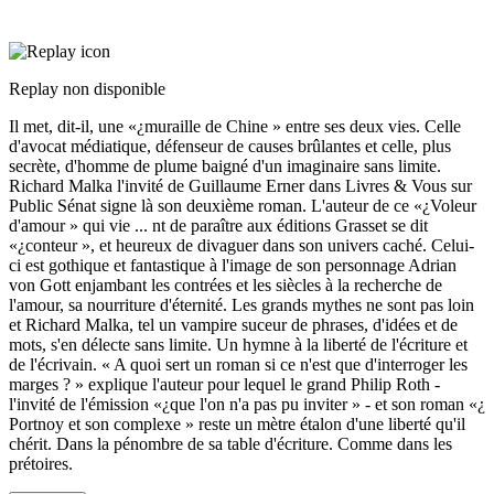
Replay non disponible
Il met, dit-il, une «¿muraille de Chine » entre ses deux vies. Celle
d'avocat médiatique, défenseur de causes brûlantes et celle, plus
secrète, d'homme de plume baigné d'un imaginaire sans limite.
Richard Malka l'invité de Guillaume Erner dans Livres & Vous sur
Public Sénat signe là son deuxième roman. L'auteur de ce «¿Voleur
d'amour » qui vie
...
nt de paraître aux éditions Grasset se dit
«¿conteur », et heureux de divaguer dans son univers caché. Celui-
ci est gothique et fantastique à l'image de son personnage Adrian
von Gott enjambant les contrées et les siècles à la recherche de
l'amour, sa nourriture d'éternité. Les grands mythes ne sont pas loin
et Richard Malka, tel un vampire suceur de phrases, d'idées et de
mots, s'en délecte sans limite. Un hymne à la liberté de l'écriture et
de l'écrivain. « A quoi sert un roman si ce n'est que d'interroger les
marges ? » explique l'auteur pour lequel le grand Philip Roth -
l'invité de l'émission «¿que l'on n'a pas pu inviter » - et son roman «¿
Portnoy et son complexe » reste un mètre étalon d'une liberté qu'il
chérit. Dans la pénombre de sa table d'écriture. Comme dans les
prétoires.