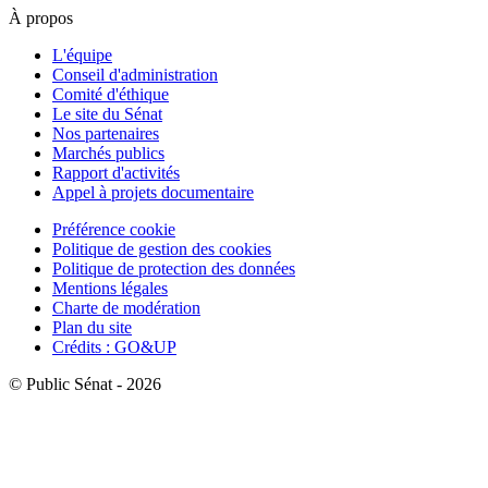
À propos
L'équipe
Conseil d'administration
Comité d'éthique
Le site du Sénat
Nos partenaires
Marchés publics
Rapport d'activités
Appel à projets documentaire
Préférence cookie
Politique de gestion des cookies
Politique de protection des données
Mentions légales
Charte de modération
Plan du site
Crédits : GO&UP
© Public Sénat - 2026