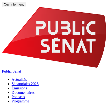
Ouvrir le menu
Public Sénat
Actualités
Sénatoriales 2026
Émissions
Documentaires
Podcasts
Programme