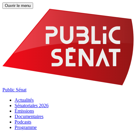
Ouvrir le menu
Public Sénat
Actualités
Sénatoriales 2026
Émissions
Documentaires
Podcasts
Programme