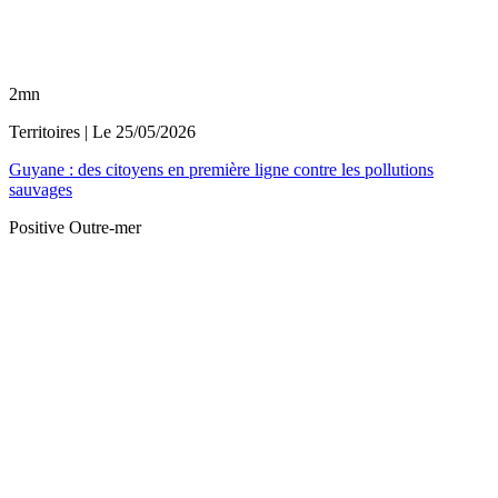
2mn
Territoires
| Le
25/05/2026
Guyane : des citoyens en première ligne contre les pollutions
sauvages
Positive Outre-mer