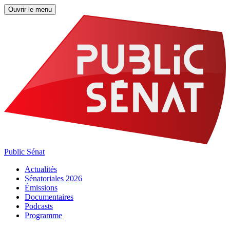
Ouvrir le menu
Public Sénat
Actualités
Sénatoriales 2026
Émissions
Documentaires
Podcasts
Programme