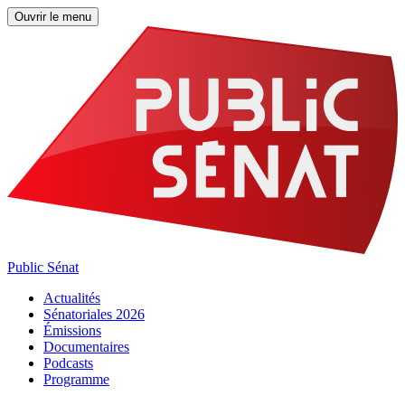
Ouvrir le menu
Public Sénat
Actualités
Sénatoriales 2026
Émissions
Documentaires
Podcasts
Programme