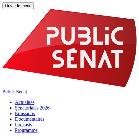
Ouvrir le menu
Public Sénat
Actualités
Sénatoriales 2026
Émissions
Documentaires
Podcasts
Programme