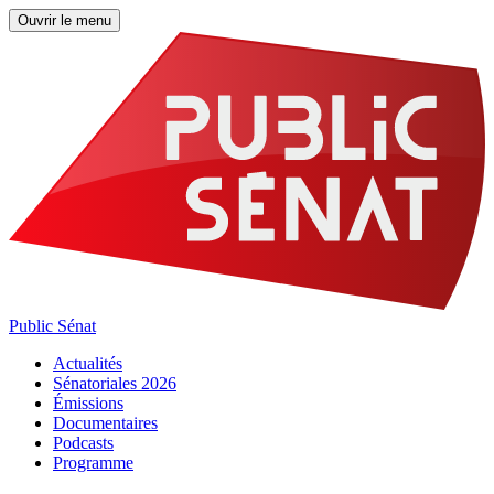
Ouvrir le menu
Public Sénat
Actualités
Sénatoriales 2026
Émissions
Documentaires
Podcasts
Programme