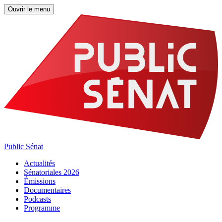
Ouvrir le menu
Public Sénat
Actualités
Sénatoriales 2026
Émissions
Documentaires
Podcasts
Programme