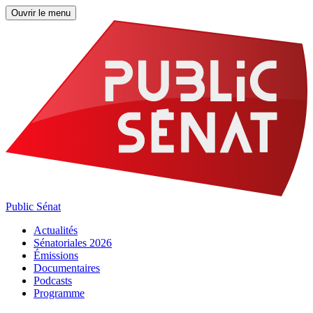
Ouvrir le menu
Public Sénat
Actualités
Sénatoriales 2026
Émissions
Documentaires
Podcasts
Programme