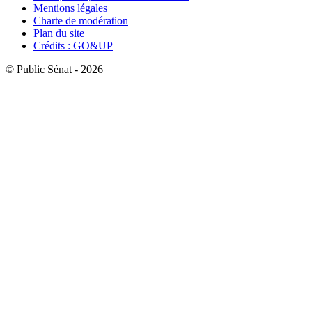
Mentions légales
Charte de modération
Plan du site
Crédits : GO&UP
© Public Sénat - 2026