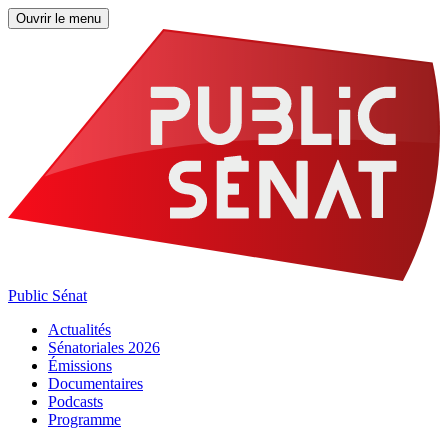
Ouvrir le menu
Public Sénat
Actualités
Sénatoriales 2026
Émissions
Documentaires
Podcasts
Programme