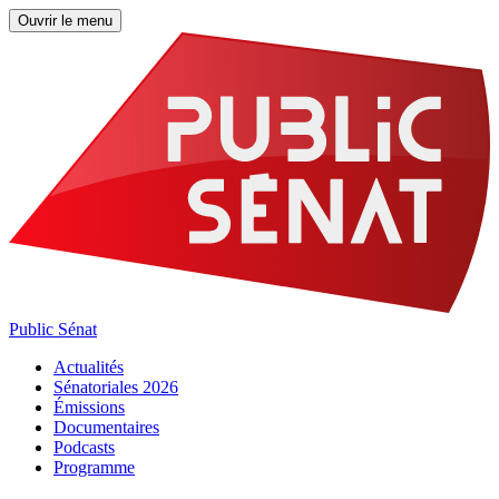
Ouvrir le menu
Public Sénat
Actualités
Sénatoriales 2026
Émissions
Documentaires
Podcasts
Programme