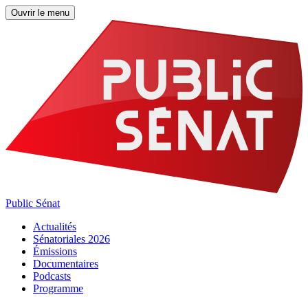
Ouvrir le menu
Public Sénat
Actualités
Sénatoriales 2026
Émissions
Documentaires
Podcasts
Programme