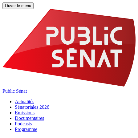
Ouvrir le menu
Public Sénat
Actualités
Sénatoriales 2026
Émissions
Documentaires
Podcasts
Programme