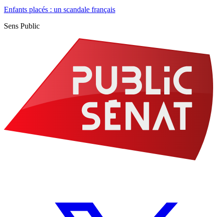
Enfants placés : un scandale français
Sens Public