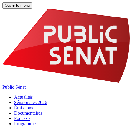
Ouvrir le menu
Public Sénat
Actualités
Sénatoriales 2026
Émissions
Documentaires
Podcasts
Programme