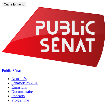
Ouvrir le menu
Public Sénat
Actualités
Sénatoriales 2026
Émissions
Documentaires
Podcasts
Programme