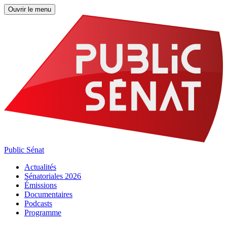
Ouvrir le menu
Public Sénat
Actualités
Sénatoriales 2026
Émissions
Documentaires
Podcasts
Programme