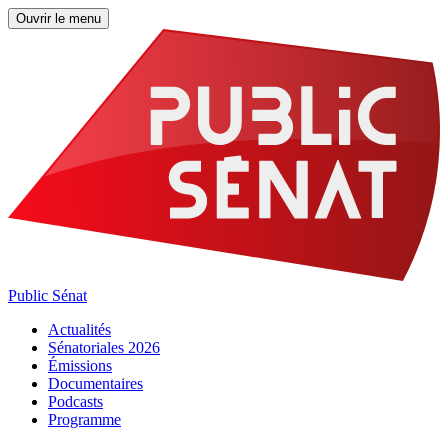
Ouvrir le menu
Public Sénat
Actualités
Sénatoriales 2026
Émissions
Documentaires
Podcasts
Programme