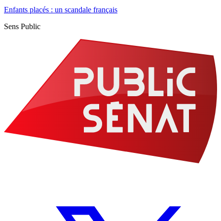
Enfants placés : un scandale français
Sens Public