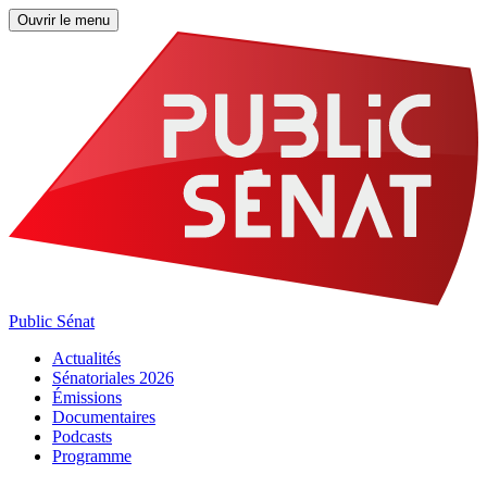
Ouvrir le menu
Public Sénat
Actualités
Sénatoriales 2026
Émissions
Documentaires
Podcasts
Programme