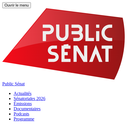
Ouvrir le menu
Public Sénat
Actualités
Sénatoriales 2026
Émissions
Documentaires
Podcasts
Programme