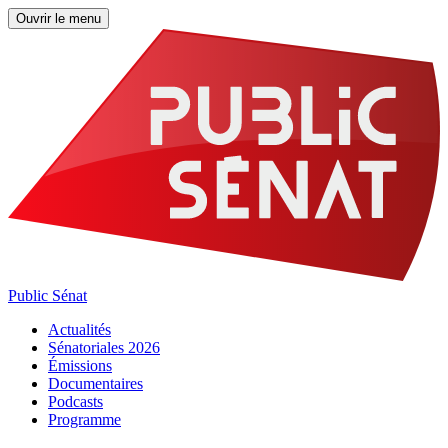
Ouvrir le menu
Public Sénat
Actualités
Sénatoriales 2026
Émissions
Documentaires
Podcasts
Programme