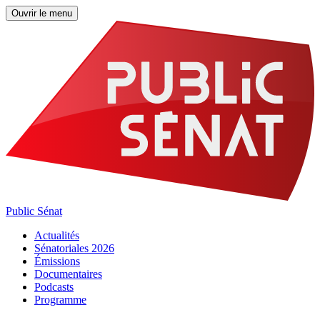
Ouvrir le menu
Public Sénat
Actualités
Sénatoriales 2026
Émissions
Documentaires
Podcasts
Programme