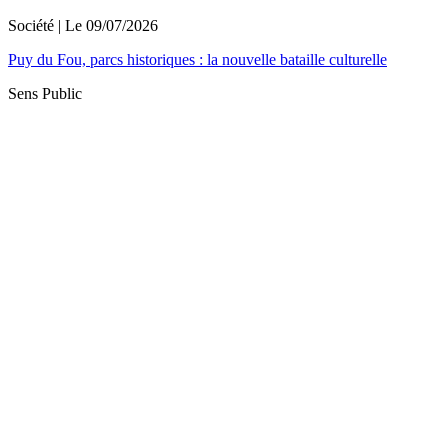
Société
| Le
09/07/2026
Puy du Fou, parcs historiques : la nouvelle bataille culturelle
Sens Public