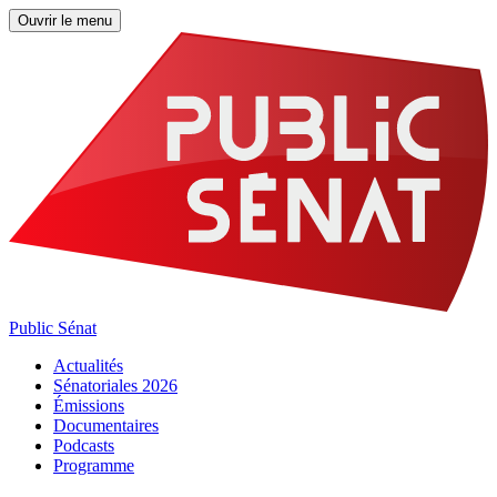
Ouvrir le menu
Public Sénat
Actualités
Sénatoriales 2026
Émissions
Documentaires
Podcasts
Programme