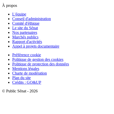
À propos
L'équipe
Conseil d'administration
Comité d'éthique
Le site du Sénat
Nos partenaires
Marchés publics
Rapport d'activités
Appel à projets documentaire
Préférence cookie
Politique de gestion des cookies
Politique de protection des données
Mentions légales
Charte de modération
Plan du site
Crédits : GO&UP
© Public Sénat - 2026