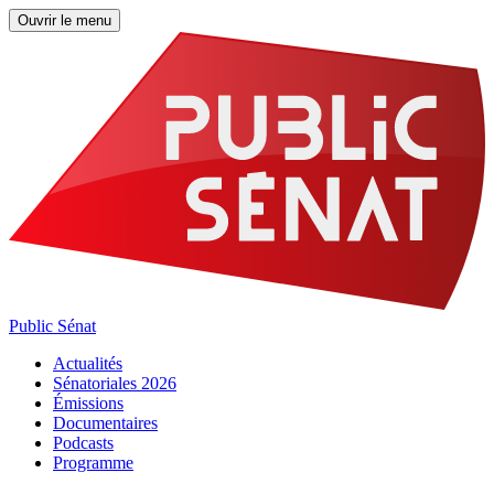
Ouvrir le menu
Public Sénat
Actualités
Sénatoriales 2026
Émissions
Documentaires
Podcasts
Programme