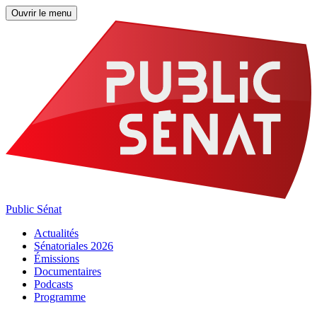
Ouvrir le menu
Public Sénat
Actualités
Sénatoriales 2026
Émissions
Documentaires
Podcasts
Programme