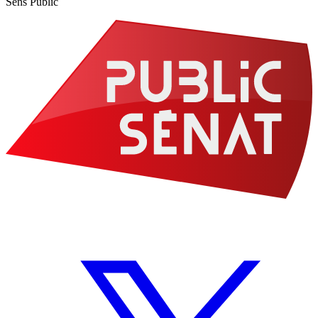
Sens Public