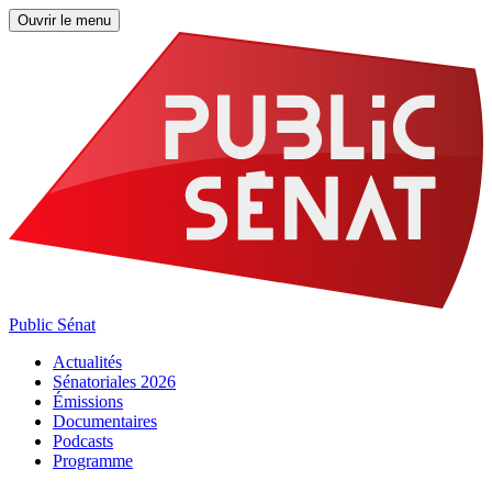
Ouvrir le menu
Public Sénat
Actualités
Sénatoriales 2026
Émissions
Documentaires
Podcasts
Programme