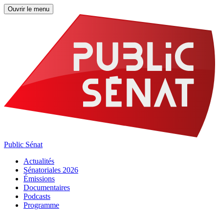
Ouvrir le menu
Public Sénat
Actualités
Sénatoriales 2026
Émissions
Documentaires
Podcasts
Programme