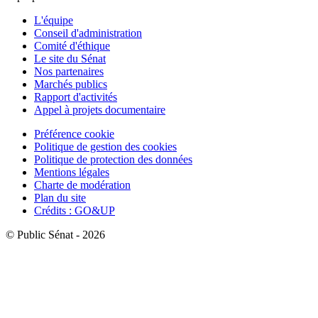
L'équipe
Conseil d'administration
Comité d'éthique
Le site du Sénat
Nos partenaires
Marchés publics
Rapport d'activités
Appel à projets documentaire
Préférence cookie
Politique de gestion des cookies
Politique de protection des données
Mentions légales
Charte de modération
Plan du site
Crédits : GO&UP
© Public Sénat - 2026