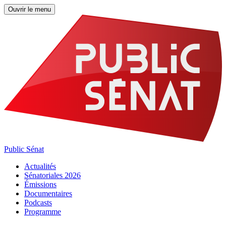
Ouvrir le menu
Public Sénat
Actualités
Sénatoriales 2026
Émissions
Documentaires
Podcasts
Programme