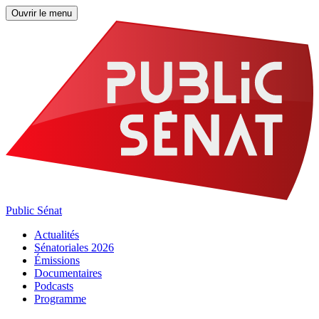
Ouvrir le menu
Public Sénat
Actualités
Sénatoriales 2026
Émissions
Documentaires
Podcasts
Programme