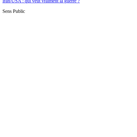
Iran/USA : qui veut vraiment la guerre ?
Sens Public