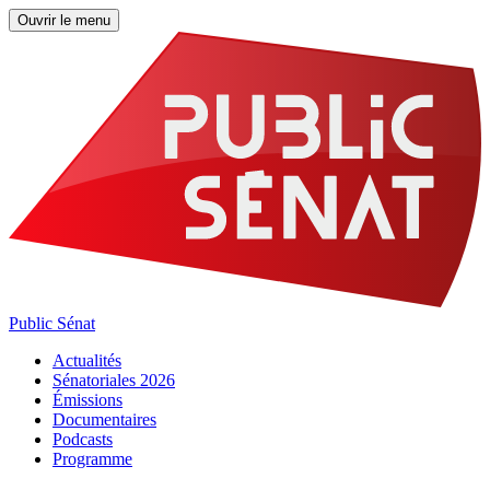
Ouvrir le menu
Public Sénat
Actualités
Sénatoriales 2026
Émissions
Documentaires
Podcasts
Programme