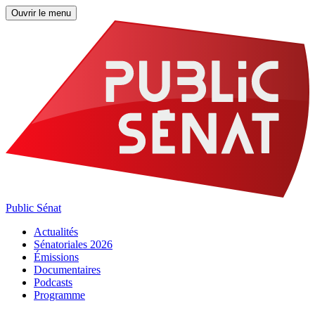
Ouvrir le menu
Public Sénat
Actualités
Sénatoriales 2026
Émissions
Documentaires
Podcasts
Programme