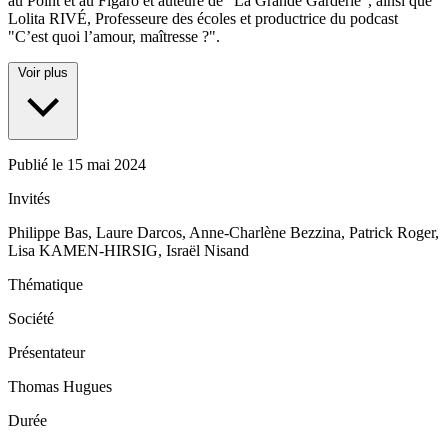
au Point et au Figaro et auteure de “La Grande Garderie”, ainsi que
Lolita RIVÉ, Professeure des écoles et productrice du podcast
"C’est quoi l’amour, maîtresse ?".
Voir plus
Publié le
15 mai 2024
Invités
Philippe Bas, Laure Darcos, Anne-Charlène Bezzina, Patrick Roger,
Lisa KAMEN-HIRSIG, Israël Nisand
Thématique
Société
Présentateur
Thomas Hugues
Durée