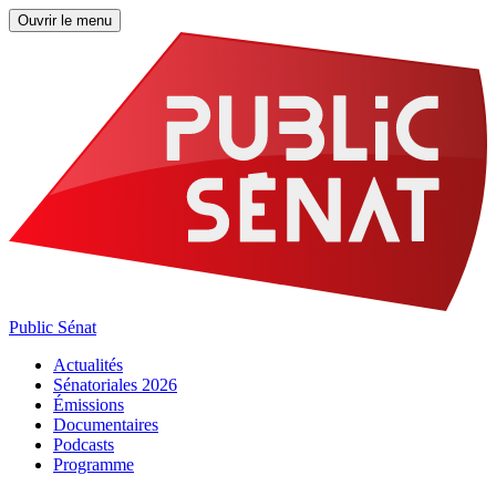
Ouvrir le menu
Public Sénat
Actualités
Sénatoriales 2026
Émissions
Documentaires
Podcasts
Programme