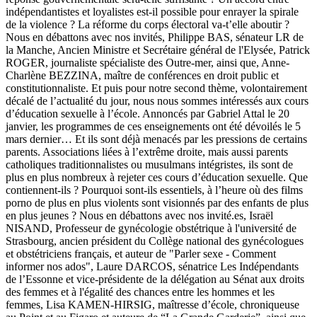
indépendantistes et loyalistes est-il possible pour enrayer la spirale
de la violence ? La réforme du corps électoral va-t’elle aboutir ?
Nous en débattons avec nos invités, Philippe BAS, sénateur LR de
la Manche, Ancien Ministre et Secrétaire général de l'Elysée, Patrick
ROGER, journaliste spécialiste des Outre-mer, ainsi que, Anne-
Charlène BEZZINA, maître de conférences en droit public et
constitutionnaliste. Et puis pour notre second thème, volontairement
décalé de l’actualité du jour, nous nous sommes intéressés aux cours
d’éducation sexuelle à l’école. Annoncés par Gabriel Attal le 20
janvier, les programmes de ces enseignements ont été dévoilés le 5
mars dernier… Et ils sont déjà menacés par les pressions de certains
parents. Associations liées à l’extrême droite, mais aussi parents
catholiques traditionnalistes ou musulmans intégristes, ils sont de
plus en plus nombreux à rejeter ces cours d’éducation sexuelle. Que
contiennent-ils ? Pourquoi sont-ils essentiels, à l’heure où des films
porno de plus en plus violents sont visionnés par des enfants de plus
en plus jeunes ? Nous en débattons avec nos invité.es, Israël
NISAND, Professeur de gynécologie obstétrique à l'université de
Strasbourg, ancien président du Collège national des gynécologues
et obstétriciens français, et auteur de "Parler sexe - Comment
informer nos ados", Laure DARCOS, sénatrice Les Indépendants
de l’Essonne et vice-présidente de la délégation au Sénat aux droits
des femmes et à l'égalité des chances entre les hommes et les
femmes, Lisa KAMEN-HIRSIG, maîtresse d’école, chroniqueuse