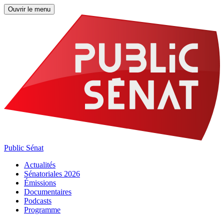
Ouvrir le menu
Public Sénat
Actualités
Sénatoriales 2026
Émissions
Documentaires
Podcasts
Programme