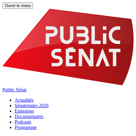
Ouvrir le menu
Public Sénat
Actualités
Sénatoriales 2026
Émissions
Documentaires
Podcasts
Programme