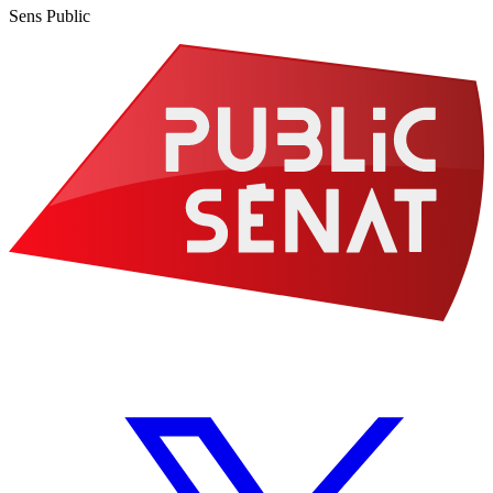
Sens Public