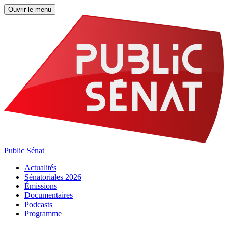
Ouvrir le menu
Public Sénat
Actualités
Sénatoriales 2026
Émissions
Documentaires
Podcasts
Programme