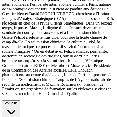
internationales à l’université internationale Schiller à Paris, auteure
de "Mécanique des conflits” qui vient de paraître aux éditions Le
Cavalier bleu et David RIGOULET-ROZE, chercheur à l'Institut
Français d'Analyse Stratégique (IFAS) et chercheur associé à l'IRIS,
rédacteur en chef de la revue Orients Stratégiques. Dans un second
temps, le procès Mazan, la dignité d’une femme, devenue le
symbole du courage face aux viols et à la soumission chimique.
Gisèle Pélicot a refusé le huis-clos, pour que la honte change de
camp dit-elle. La soumission chimique, la culture du viol, la
masculinité toxique, ce procès peut-il servir d’électrochoc à la
société Française ? On en débat avec Félix Lemaître, journaliste,
doctorant en sociologie des drogues, auteur de “La nuit des
hommes: un enquête sur la soumission chimique”, Véronique
Guillotin, sénatrice RDSE de Meurthe-et-Moselle, vice-Présidente
de la Commission des Affaires sociales, Leïla Chouachi,
pharmacienne au centre d’addictovigilance de Paris, rapporteure de
l’enquête “Soumission chimique” auprès de l’Agence nationale de
sécurité du médicament et Maxime Ruszniewski, président de
Remixt.co, un organisme de formation sur les violences sexistes et
sexuelles, membre du Haut Conseil à l’Egalité.
Voir plus