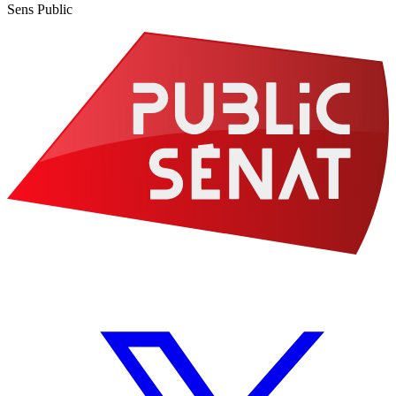
Sens Public