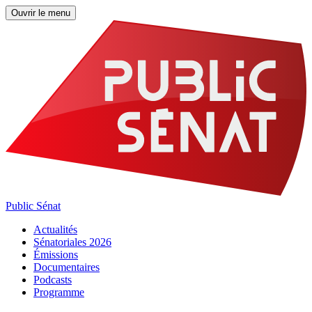
Ouvrir le menu
Public Sénat
Actualités
Sénatoriales 2026
Émissions
Documentaires
Podcasts
Programme